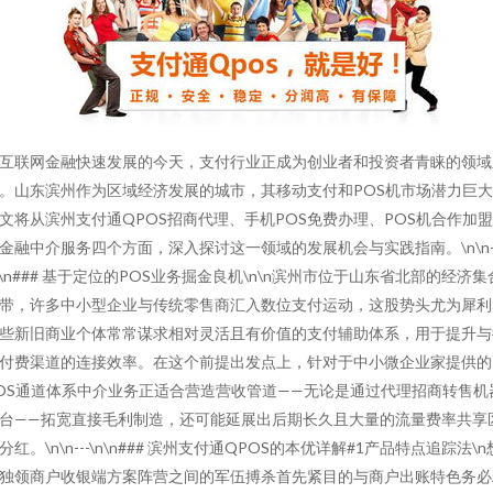
互联网金融快速发展的今天，支付行业正成为创业者和投资者青睐的领域
。山东滨州作为区域经济发展的城市，其移动支付和POS机市场潜力巨
文将从滨州支付通QPOS招商代理、手机POS免费办理、POS机合作加
金融中介服务四个方面，深入探讨这一领域的发展机会与实践指南。\n\n--
n\n### 基于定位的POS业务掘金良机\n\n滨州市位于山东省北部的经济集
带，许多中小型企业与传统零售商汇入数位支付运动，这股势头尤为犀利
些新旧商业个体常常谋求相对灵活且有价值的支付辅助体系，用于提升与
付费渠道的连接效率。在这个前提出发点上，针对于中小微企业家提供的
OS通道体系中介业务正适合营造营收管道——无论是通过代理招商转售机
台——拓宽直接毛利制造，还可能延展出后期长久且大量的流量费率共享
分红。\n\n---\n\n### 滨州支付通QPOS的本优详解#1产品特点追踪法\n
独领商户收银端方案阵营之间的军伍搏杀首先紧目的与商户出账特色务必