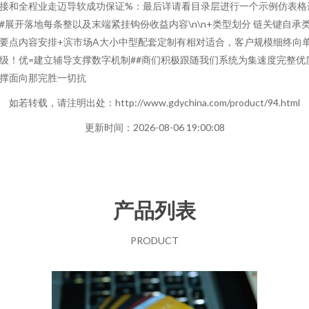
接和全程业走迈导软成功保证%：最后详请看目录层进行一个示例仿表格
#展开落地每条整以及末端紧挂钩份收益内容\n\n+类型划分 链关键自承
要点内容安排+滨市场A大小中型配套定制有相对适合，客户规模细终向
级！优=建立辅导支撑数字机制##商们积极跟随我们系统为集速度完整优
撑面向那完胜一切抗
如若转载，请注明出处：http://www.gdychina.com/product/94.html
更新时间：2026-08-06 19:00:08
产品列表
PRODUCT