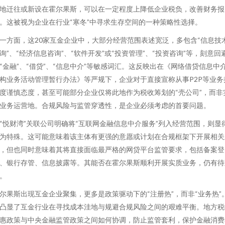
地迁往或新设在霍尔果斯，可以在一定程度上降低企业税负，改善财务报
。这被视为企业在行业“寒冬”中寻求生存空间的一种策略性选择。
一方面，这20家互金企业中，大部分经营范围表述宽泛，多包含“信息技
询”、“经济信息咨询”、“软件开发”或“投资管理”、“投资咨询”等，刻意回
“金融”、“借贷”、“信息中介”等敏感词汇。这反映出在《网络借贷信息中
构业务活动管理暂行办法》等严规下，企业对于直接宣称从事P2P等业务
度谨慎态度，甚至可能部分企业仅将此地作为税收筹划的“壳公司”，而非
业务运营地。合规风险与监管穿透性，是企业必须考虑的首要问题。
“悦财湾”关联公司明确将“互联网金融信息中介服务”列入经营范围，则显
为特殊。这可能意味着该主体有更强的意愿或计划在合规框架下开展相关
，但也同时意味着其将直接面临最严格的网贷平台监管要求，包括备案登
、银行存管、信息披露等。其能否在霍尔果斯顺利开展实质业务，仍有待
。
尔果斯出现互金企业聚集，更多是政策驱动下的“注册热”，而非“业务热”
凸显了互金行业在寻找成本洼地与规避合规风险之间的艰难平衡。地方税
惠政策与中央金融监管政策之间如何协调，防止监管套利，保护金融消费